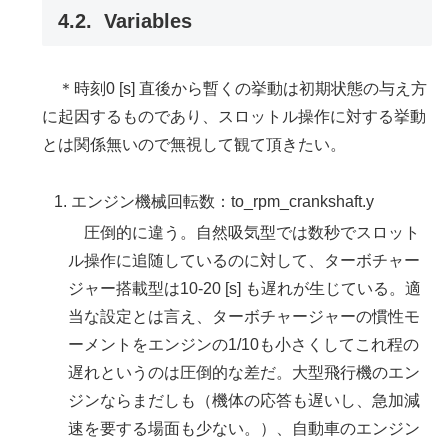
Variables
＊時刻0 [s] 直後から暫くの挙動は初期状態の与え方
に起因するものであり、スロットル操作に対する挙動
とは関係無いので無視して観て頂きたい。
エンジン機械回転数：to_rpm_crankshaft.y
圧倒的に違う。自然吸気型では数秒でスロット
ル操作に追随しているのに対して、ターボチャー
ジャー搭載型は10-20 [s] も遅れが生じている。適
当な設定とは言え、ターボチャージャーの慣性モ
ーメントをエンジンの1/10も小さくしてこれ程の
遅れというのは圧倒的な差だ。大型飛行機のエン
ジンならまだしも（機体の応答も遅いし、急加減
速を要する場面も少ない。）、自動車のエンジン