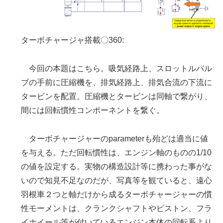
ターボチャージャ搭載〇360:
今回の本題はこちら。吸気経路上、スロットルバル
ブの手前に圧縮機を、排気経路上、排気合流の下流に
タービンを配置。圧縮機とタービンは同軸で繋がり、
間には回転慣性コンポーネントを繋ぐ。
ターボチャージャーのparameterも殆どは適当に値
を与える。ただ回転慣性は、エンジン軸のものの1/10
の値を設定する。実物の構造設計等に携わった事がな
いので知見不足なのだが、写真等を観ていると、遠心
羽根車２つと軸だけから成るターボチャージャーの慣
性モーメントは、クランクシャフトやピストン、フラ
イホイール等が付いているエンジン本体の回転系より