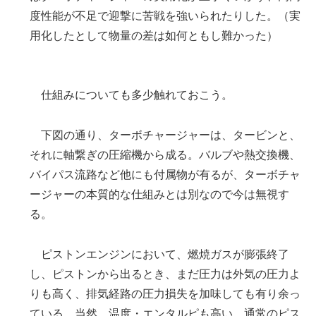
度性能が不足で迎撃に苦戦を強いられたりした。（実
用化したとして物量の差は如何ともし難かった）
仕組みについても多少触れておこう。
下図の通り、ターボチャージャーは、タービンと、
それに軸繋ぎの圧縮機から成る。バルブや熱交換機、
バイパス流路など他にも付属物が有るが、ターボチャ
ージャーの本質的な仕組みとは別なので今は無視す
る。
ピストンエンジンにおいて、燃焼ガスが膨張終了
し、ピストンから出るとき、まだ圧力は外気の圧力よ
りも高く、排気経路の圧力損失を加味しても有り余っ
ている。当然、温度・エンタルピも高い。通常のピス