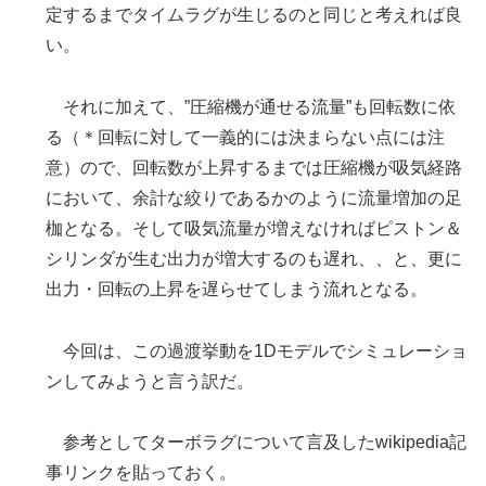
定するまでタイムラグが生じるのと同じと考えれば良
い。
それに加えて、”圧縮機が通せる流量”も回転数に依
る（＊回転に対して一義的には決まらない点には注
意）ので、回転数が上昇するまでは圧縮機が吸気経路
において、余計な絞りであるかのように流量増加の足
枷となる。そして吸気流量が増えなければピストン＆
シリンダが生む出力が増大するのも遅れ、、と、更に
出力・回転の上昇を遅らせてしまう流れとなる。
今回は、この過渡挙動を1Dモデルでシミュレーショ
ンしてみようと言う訳だ。
参考としてターボラグについて言及したwikipedia記
事リンクを貼っておく。