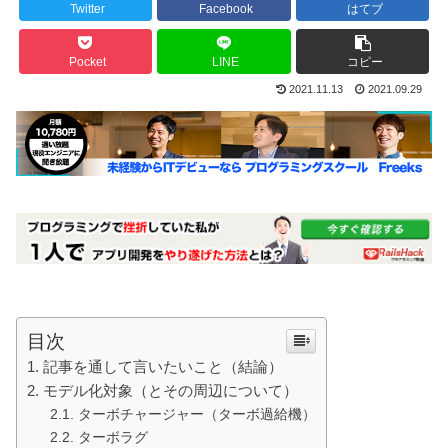
Twitter
Facebook
はてブ
Pocket
LINE
コピー
2021.11.13
2021.09.29
目次
記事を通して言いたいこと（結論）
モデル化対象（とその周辺について）
ターボチャージャー（ターボ過給機）
ターボラグ