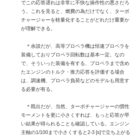
でこの応答遅れは非常に不快な操作性の悪さだろ
う。これを見ると、燃費の為だけでなく、ターボ
チャージャーを軽量化することがどれだけ重要か
が理解できる。
＊余談だが、高等プロペラ機は恒速プロペラを
装備しておりプロペラ回転数は基本一定。なの
で、そういった装備を有する、プロペラまで含め
たエンジンのトルク・推力応答を評価する場合
は、調速機、プロペラ負荷などのモデルも用意す
る必要が有る。
＊既出だが、当然、ターボチャージャーの慣性
モーメントを更に小さくすれば、もっと応答が早
い結果が得られることも確認している。エンジン
主軸の1/100まで小さくすると2-3 [s]で立ち上がる