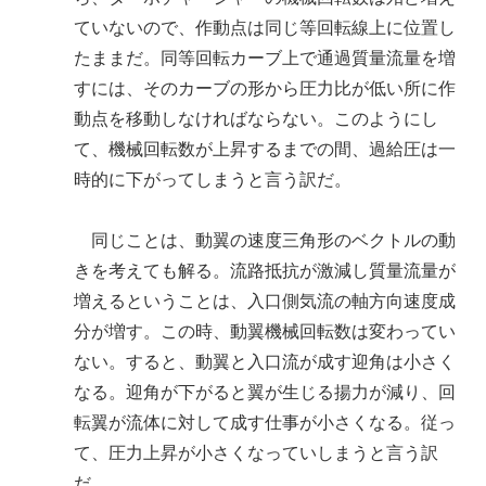
ていないので、作動点は同じ等回転線上に位置し
たままだ。同等回転カーブ上で通過質量流量を増
すには、そのカーブの形から圧力比が低い所に作
動点を移動しなければならない。このようにし
て、機械回転数が上昇するまでの間、過給圧は一
時的に下がってしまうと言う訳だ。
同じことは、動翼の速度三角形のベクトルの動
きを考えても解る。流路抵抗が激減し質量流量が
増えるということは、入口側気流の軸方向速度成
分が増す。この時、動翼機械回転数は変わってい
ない。すると、動翼と入口流が成す迎角は小さく
なる。迎角が下がると翼が生じる揚力が減り、回
転翼が流体に対して成す仕事が小さくなる。従っ
て、圧力上昇が小さくなっていしまうと言う訳
だ。