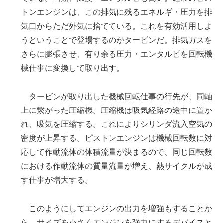
トンエンジンは、この排気に残るエネルギ・圧力を排
気口からただ外気に捨てている。これを有効活用しよ
うということで登場するのがタービンだ。排気ガスを
さらに膨張させ、有り余る圧力・エンタルピを回転機
械仕事に変換して取り出す。
タービンが取り出した機械回転仕事の行先が、同軸
上に繋がった圧縮機。圧縮機は吸気経路の途中に置か
れ、吸気を圧縮する。これによりシリンダ流入空気の
密度が上昇する。ピストンエンジンは機械回転数に対
応して作動流体の体積流量が決まるので、同じ回転数
における作動流体の質量流量が増え、熱サイクルが成
す仕事が増大する。
このようにしてエンジンの出力を増強もすることか
ら、サイズを小さくエンジンを強力にするデバイスと