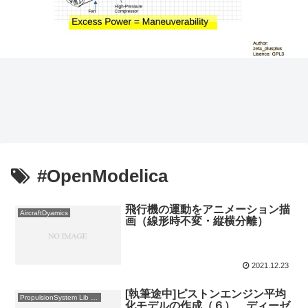
#OpenModelica
飛行機の運動をアニメーション描
AircraftDyamics
画（線形時不変・縦横分離）
2021.12.23
[執筆途中]ピストンエンジン平均
PropulsionSystem Lib 製作記
化モデルの作成（６） ディーゼ