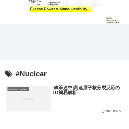
#Nuclear
[執筆途中]高速原子核分裂反応の
NuclearSystem
1D簡易解析
2023.03.05