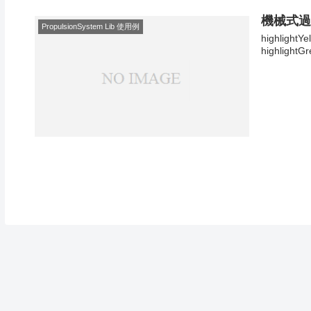
機械式過
PropulsionSystem Lib 使用例
highlightYe
highlightGr