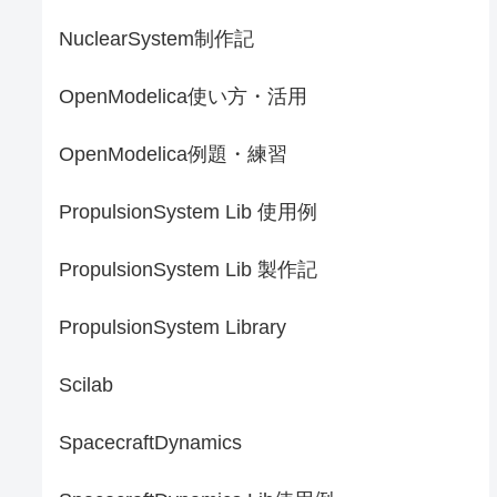
NuclearSystem制作記
OpenModelica使い方・活用
OpenModelica例題・練習
PropulsionSystem Lib 使用例
PropulsionSystem Lib 製作記
PropulsionSystem Library
Scilab
SpacecraftDynamics